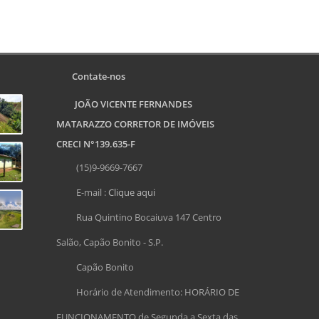
Contate-nos
JOÃO VICENTE FERNANDES
MATARAZZO CORRETOR DE IMÓVEIS
CRECI N°139.635-F
(15)9-9669-7667
E-mail :
Clique aqui
Rua Quintino Bocaiuva 147 Centro
Salão, Capão Bonito - S.P.
Capão Bonito
Horário de Atendimento: HORÁRIO DE
FUNCIONAMENTO de Segunda a Sexta das