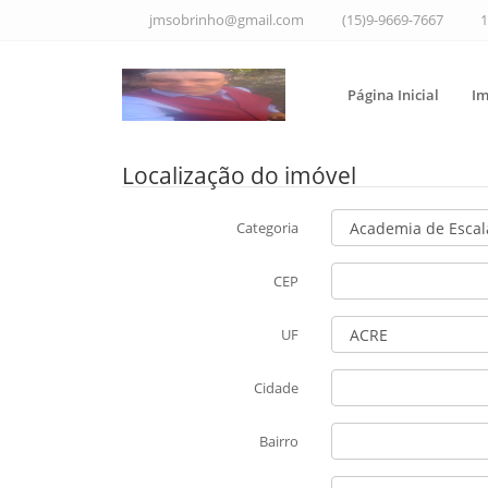
jmsobrinho@gmail.com
(15)9-9669-7667
1
Página Inicial
Im
Localização do imóvel
Categoria
CEP
UF
Cidade
Bairro