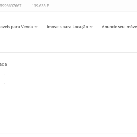
5996697667
139.635-F
oveis para Venda
Imoveis para Locação
Anuncie seu imóve