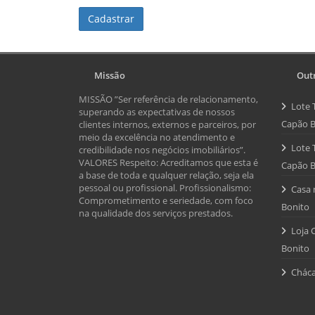
Cadastrar
Missão
Outr
MISSÃO ”Ser referência de relacionamento,
Lote 
superando as expectativas de nossos
Capão B
clientes internos, externos e parceiros, por
meio da excelência no atendimento e
Lote 
credibilidade nos negócios imobiliários”.
VALORES Respeito: Acreditamos que esta é
Capão B
a base de toda e qualquer relação, seja ela
pessoal ou profissional. Profissionalismo:
Casa 
Comprometimento e seriedade, com foco
Bonito
na qualidade dos serviços prestados.
Loja 
Bonito
Cháca